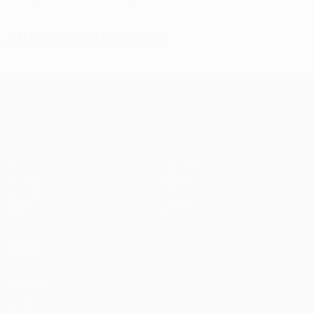
Approfondimenti
UEFA Europa League
Partite
Squadre
UEFA.tv
Notizie
Sorteggi
Storia
Giochi
Dettagli
Stat.
Store (club)
VISITA
ANCHE
UEFA.com
Fondazione
UEFA