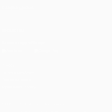
CAMBIA LINGUA
Italiano
English
Français
Deutsch
Русский
Español
Italiano
Português
SEGUICI SU
Scarica l'app ufficiale
Privacy
Termini e condizioni
Politica sui cookie
Impostazioni Privacy
© 1998-2026 UEFA. Tutti i diritti riservati