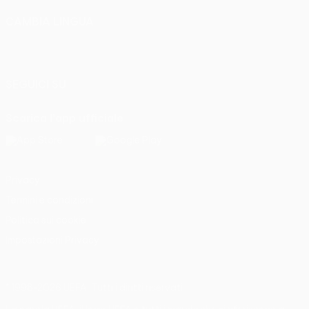
CAMBIA LINGUA
Italiano
English
Français
Deutsch
Русский
Español
Italiano
Português
SEGUICI SU
Scarica l'app ufficiale
Privacy
Termini e condizioni
Politica sui cookie
Impostazioni Privacy
© 1998-2026 UEFA. Tutti i diritti riservati