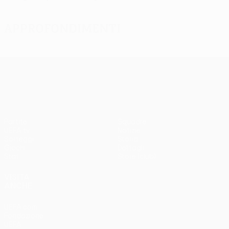
Approfondimenti
UEFA Europa League
Partite
Squadre
UEFA.tv
Notizie
Sorteggi
Storia
Giochi
Dettagli
Stat.
Store (club)
VISITA
ANCHE
UEFA.com
Fondazione
UEFA