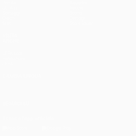
Partite
Squadre
UEFA.tv
Notizie
Sorteggi
Storia
Giochi
Dettagli
Stat.
Store (club)
VISITA
ANCHE
UEFA.com
Fondazione
UEFA
CAMBIA LINGUA
Italiano
English
Français
Deutsch
Русский
Español
Italiano
Português
SEGUICI SU
Scarica l'app ufficiale