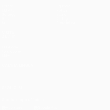
Partite
Squadre
UEFA.tv
Notizie
Sorteggi
Storia
Giochi
Dettagli
Stat.
Store (club)
VISITA
ANCHE
UEFA.com
Fondazione
UEFA
CAMBIA LINGUA
Italiano
English
Français
Deutsch
Русский
Español
Italiano
Português
SEGUICI SU
Scarica l'app ufficiale