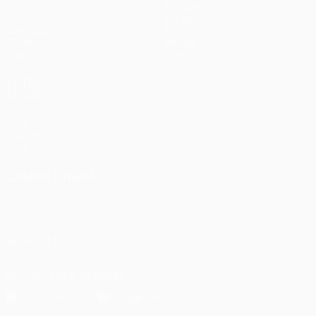
Partite
Squadre
UEFA.tv
Notizie
Sorteggi
Storia
Giochi
Dettagli
Stat.
Store (club)
VISITA
ANCHE
UEFA.com
Fondazione
UEFA
CAMBIA LINGUA
Italiano
English
Français
Deutsch
Русский
Español
Italiano
Português
SEGUICI SU
Scarica l'app ufficiale