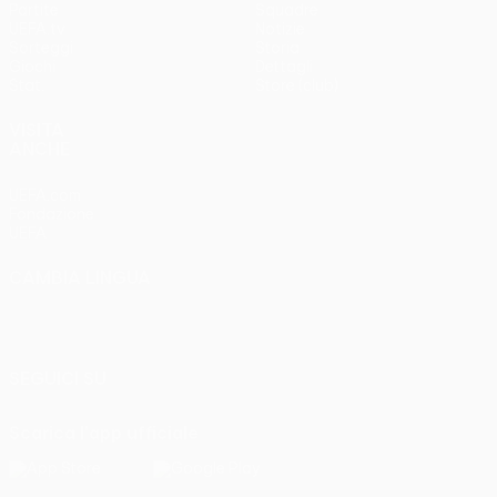
Partite
Squadre
UEFA.tv
Notizie
Sorteggi
Storia
Giochi
Dettagli
Stat.
Store (club)
VISITA
ANCHE
UEFA.com
Fondazione
UEFA
CAMBIA LINGUA
Italiano
English
Français
Deutsch
Русский
Español
Italiano
Português
SEGUICI SU
Scarica l'app ufficiale