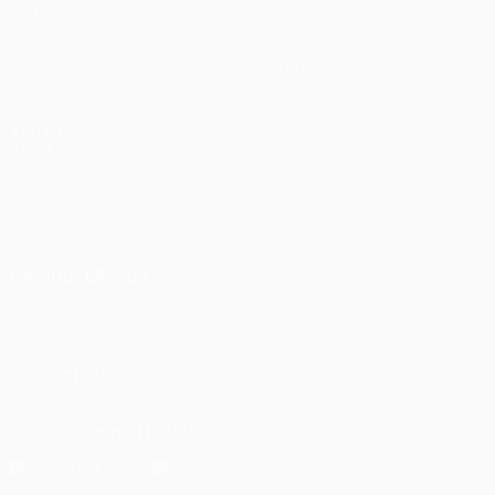
Partite
Squadre
UEFA.tv
Notizie
Sorteggi
Storia
Giochi
Dettagli
Stat.
Store (club)
VISITA
ANCHE
UEFA.com
Fondazione
UEFA
CAMBIA LINGUA
Italiano
English
Français
Deutsch
Русский
Español
Italiano
Português
SEGUICI SU
Scarica l'app ufficiale