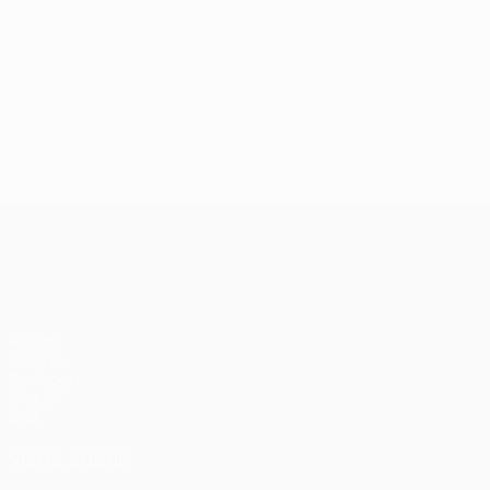
UEFA Europa League
Partite
UEFA.tv
Sorteggi
Giochi
Stat.
VISITA ANCHE