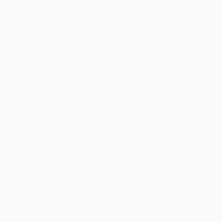
UEFA.com
Fondazione UEFA
CAMBIA LINGUA
Italiano
English
Français
Deutsch
Русский
Español
Italia
SEGUICI SU
Scarica l'app ufficiale
Privacy
Termini e condizioni
Politica sui cookie
Impostazioni Privacy
© 1998-2026 UEFA. Tutti i diritti riservati