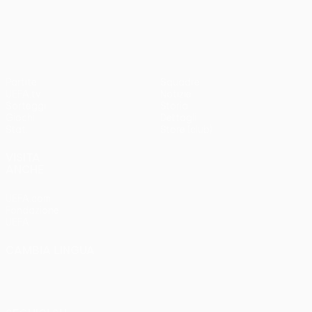
UEFA Europa League
Partite
Squadre
UEFA.tv
Notizie
Sorteggi
Storia
Giochi
Dettagli
Stat.
Store (club)
VISITA
ANCHE
UEFA.com
Fondazione
UEFA
CAMBIA LINGUA
Italiano
English
Français
Deutsch
Русский
Español
Italiano
Português