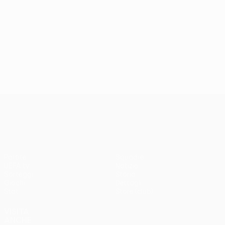
UEFA Europa League
Partite
Squadre
UEFA.tv
Notizie
Sorteggi
Storia
Giochi
Dettagli
Stat.
Store (club)
VISITA
ANCHE