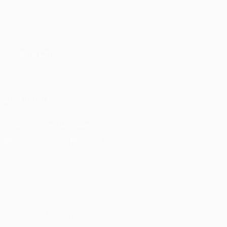
UEFA.com
Fondazione
UEFA
CAMBIA LINGUA
Italiano
English
Français
Deutsch
Русский
Español
Italiano
Português
SEGUICI SU
Scarica l'app ufficiale
Privacy
Termini e condizioni
Politica sui cookie
Impostazioni Privacy