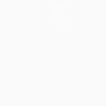
Squadre
Notizie
Storia
Dettagli
Store (club)
no
Português