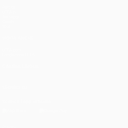
Partite
UEFA.tv
Sorteggi
Giochi
Stat.
VISITA ANCHE
UEFA.com
Fondazione UEFA
CAMBIA LINGUA
Italiano
English
Français
Deutsch
Русский
Español
Italia
SEGUICI SU
Scarica l'app ufficiale
Privacy