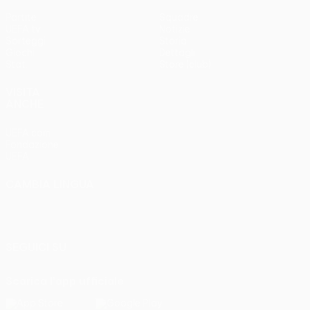
Partite
Squadre
UEFA.tv
Notizie
Sorteggi
Storia
Giochi
Dettagli
Stat.
Store (club)
VISITA
ANCHE
UEFA.com
Fondazione
UEFA
CAMBIA LINGUA
Italiano
English
Français
Deutsch
Русский
Español
Italiano
Português
SEGUICI SU
Scarica l'app ufficiale