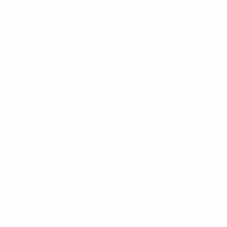
do la prima squadra a difendere il titolo.
li ottavi. Eliminata agli ottavi anche in Coppa del Mondo
zze la Svezia, contro la quale ha pareggiato 0-0 alla
Italia (che hanno vinto tutte le partite), Danimarca e
dra nelle qualificazioni.
o la Svezia e un 1-1 contro la Polonia, ha travolto la
ha anche eguagliato il margine di vittoria più ampio di
gli ottavi del 28 giugno, in una gara in cui è stata sul 3-1