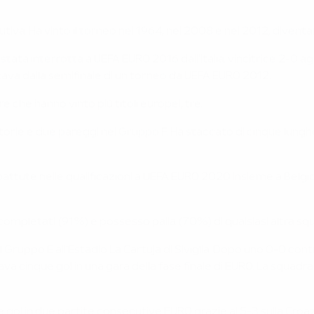
va. Ha vinto il torneo nel 1964, nel 2008 e nel 2012, diventan
stata interrotta a UEFA EURO 2016 dall'Italia, vincitrice 2-0 ag
cava dalla semifinale di un torneo da UEFA EURO 2012.
che hanno vinto più titoli europei, tre.
torie e due pareggi nel Gruppo F. Ha staccato di cinque lunghe
ttute nelle qualificazioni a UEFA EURO 2020 insieme a Belgio, 
 completati (91%) e possesso palla (70%) di qualsiasi altra squa
el Gruppo E all'Estadio La Cartuja di Siviglia. Dopo uno 0-0 contr
a cinque gol in una gara della fase finale di EURO. La squadra 
ol in due partite consecutive EURO grazie al 5-3 sulla Croazia a