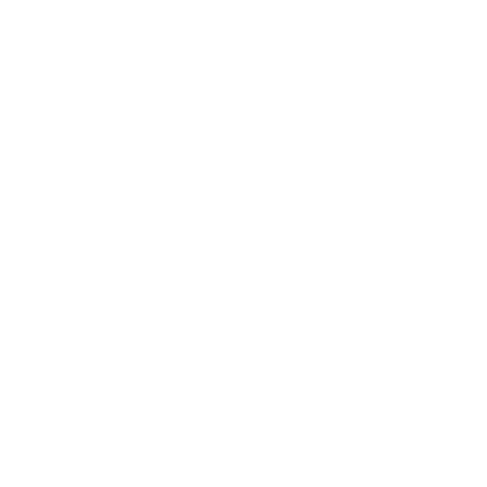
2012 V 0-0 - Portogallo (dts, 4-2 dcr)
• La Spagna partecipa a EURO per la settima volta consecuti
• La corsa nella Spagna verso il terzo titolo consecutivo è 
2018 dalla Russia padrona di casa ai rigori, la Spagna man
• La Spagna e la Germania/Germania Ovest sono le squadre 
• La Spagna si è qualificata a UEFA EURO 2020 con otto vit
prima giornata del Gruppo E di EURO 2020.
• Le furie rosse sono una delle cinque squadre rimaste imba
Ucraina.
• La Spagna ha totalizzato più tiri in porta (227), passaggi
• L'undici di Luis Enrique ha giocato tutte e tre le partite d
Slovacchia per 5-0: era la prima volta che la Spagna segnav
sempre al Campionato Europeo UEFA.
• La Spagna è diventata la prima squadra a segnare cinque g