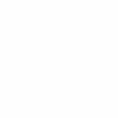
dalla sconfitta per 2-1 in un'amichevole giocata a Bari
artite (V2 P3) dal 2-1 in favore degli Azzurri nel Mondiale del
Francia (39) e Svizzera (59). L'Italia è invece per la
ezia. Solo due volte gli Azzurri non sono riusciti a superare