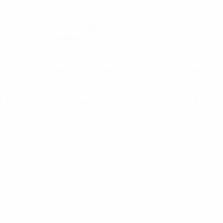
enti tutte contro l'Inghilterra (V2 P3 S1). L'ultima partita a
ne su Rigore. Nell'Italia giocavano Bonucci, Gianluigi
ualificazioni al Mondiale del 1978.
oni a Liverpool, battendo la Russia per 2-1 e perdendo contro
hester.
 dall'Unione Sovietica ed eliminati in virtù di una sconfitta