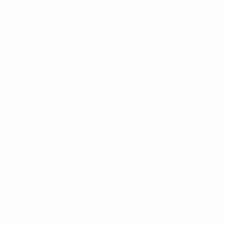
o.
lla Spagna nelle ultime sette sfide tra le due squadre (V2 P4), 
e anni fa a Saint-Denis è l'unica per la Spagna nelle ultime sei p
fida.
ciò significa che gli Azzurri hanno giocato più volte solo contro 
allo.
EFA Nations League allo stadio San Siro di Milano il 6 ottobre.
etina)
ttima consecutiva dopo la mancata qualificazione del 1992 in Sv
rivati ai quarti di finale.