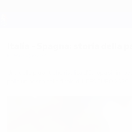
Passa
al
contenuto
principale
UEFA EURO 2028
Italia - Spagna: storia della p
lunedì 5 luglio 2021
Una delle più antiche rivalità d'Europa si rinn
palio un posto nella finale di UEFA EURO 2020.