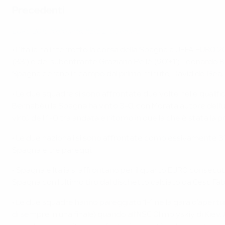
Precedenti
EURO 2016 highlights: Italia 2-0 Spagna
• L'Italia ha interrotto la corsa della Spagna a UEFA EURO 20
(33') e del subentrante Graziano Pellè (90'+1'). Leonardo B
Spagna c'erano in campo dal primo minuto, David de Gea, 
• Le due squadre si sono affrontate due volte nelle qualif
Bernabéu la Spagna ha vinto 3-0, con Morata autore dell'ul
virtù dell'1-0 tra andata e ritorno in quella che è stata la
• Le due nazionali si sono affrontate complessivamente 37 vol
Spagna e tre pareggi.
• Spagna e Italia si affrontano per il quarto EURO consecut
Spagna con l'ultimo tiro dal dischetto calciato da Cesc Fàbre
• Le due squadre hanno pareggiato 1-1 nella gara d'apertur
di sempre in una finale) quando all'NSC Olimpiyskiy di Kiev, 