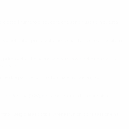
do a otto il numero di squadre che sono riuscite in questa
a dell'Italia - prima volta nella sua storia che è riuscita in
ione, prima volta che hanno segnato nove gol in una partita
azionale.
 prime due partite contro Turchia e Svizzera (3-0
Matteo Pessina (105'), entrambi entrati dalla panchina,
tro il Belgio alla Football Arena Munich, con l'Italia che ha