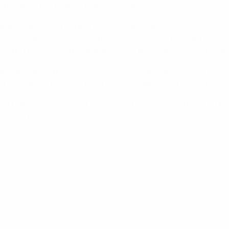
iretta della fase finale di EURO è V9 S6.
ll'Italia nelle sette partite giocate a Wembley, con le sei preced
nata 1-1 a marzo 2018, grazie al gol del pari all'87' di Insig
ti. L'unica sconfitta degli Azzurri a Wembley è un 2-0 nelle q
 S11. A EURO '96 ha disputato le prime due gare della fase a gir
 in virtù di uno 0-0 contro la Germania all'Old Trafford di Manc
 sul Cile al Roker Park di Sunderland, ma sono stati battuti 1-0
dlesbrough.