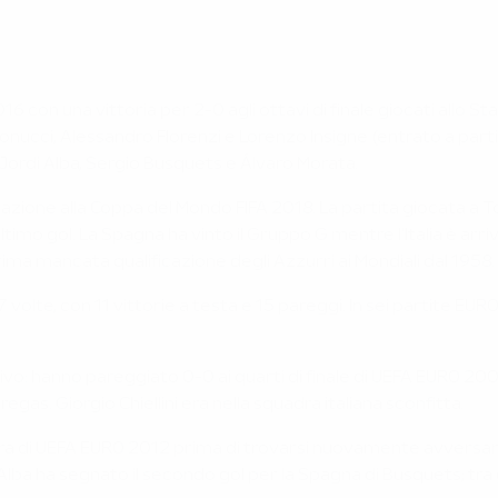
16 con una vittoria per 2-0 agli ottavi di finale giocati allo St
onucci, Alessandro Florenzi e Lorenzo Insigne (entrato a partit
Jordi Alba, Sergio Busquets e Álvaro Morata.
icazione alla Coppa del Mondo FIFA 2018. La partita giocata a 
timo gol. La Spagna ha vinto il Gruppo G mentre l'Italia è arr
 prima mancata qualificazione degli Azzurri ai Mondiali dal 1958.
te, con 11 vittorie a testa e 15 pareggi. In sei partite EURO il 
ivo: hanno pareggiato 0-0 ai quarti di finale di UEFA EURO 2008
gas. Giorgio Chiellini era nella squadra italiana sconfitta.
a di UEFA EURO 2012 prima di trovarsi nuovamente avversarie n
Alba ha segnato il secondo gol per la Spagna di Busquets; tra gli