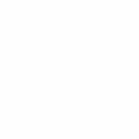
ade de France, grazie alle reti per tempo di Giorgio Chiellini
a in corso) hanno giocato con l'Italia mentre per la
Torino è terminata 1-1 mentre nel ritorno al Santiago
ivata seconda uscendo agli spareggi contro la Svezia in
bilancio è invece di due vittorie per l'Italia, una per la
 a Vienna prima della vittoria ai rigori per 4-2 della
ella finale vinta dalla Spagna per 4-0 (vittoria più larga
 Azzurri sono partiti titolari Bonucci e Chiellini, con