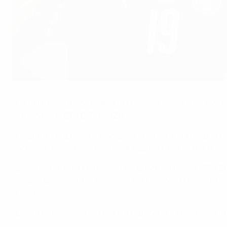
Leonardo Bonucci si contende il pallone con lo spagnolo Álvaro M
AFP via Getty Images
Una delle più antiche rivalità del calcio scriverà un nuovo
semifinale di UEFA EURO 2020.
• Cinque anni fa, l'Italia si è aggiudicata il confronto agl
anche da due vittorie contro gli Azzurri, nei quarti di final
• L'Italia ha battuto il Belgio 2-1 nei quarti di finale di 
competizione di 14 vittorie che era condiviso con Germania 
dopo l'1-1 finale.
• La vincente affronterà una tra Inghilterra e Danimarca nel