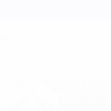
artita
overà a Wembley quando Italia e Spagna si ritrove