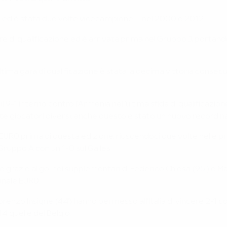
casa ed è stata due volte vicecampione – nel 2000 e 2012.
are di qualificazione ed è arrivata prima nel Gruppo J, portan
tima gara di qualificazione è stata la decima vittoria consecutiv
il 9-1 interno contro l'Armenia nell'ultima sfida di qualificaz
ette giocatori diversi: anche questo è stato un nuovo record n
 di EURO prima di questa edizione, riuscendoci due volte nelle
 Gruppo A con un 1-0 sul Galles.
finale grazie ai gol nei supplementari di Federico Chiesa (95') e 
finale EURO.
 Lorenzo Insigne (44') hanno permesso all'Italia di vincere 2-1 con
4 quelle del Belgio.