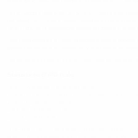
quest'ultimo uscito per infortunio a metà del primo temp
• La sconfitta a UEFA EURO 2016 contro l'Italia è l'unica de
nell'agosto 2011. In gare ufficiali, quella sconfitta di cinqu
1994 - l'attuale Ct Luis Enrique era partito tiolare in quella s
• Per l'Italia questa è la 38esima partita contro la Spagna; 
Spagna l'avversario affrontato più volte insieme al Portog
• Le squadre si incontreranno di nuovo nelle semifinali di U
Statistiche EURO: Italia
• Il bilancio dell'Italia in semifinali EURO è V3 S1:
1968 V 0-0 Unione Sovietica (vittoria col lancio della mon
1988 S 0-2 Unione Sovietica
2000 V 0-0 Olanda (3-1 dcr)
2012 V 2-1 Germania
• Questa è la decima fase finale di EURO per l'Italia, la se
la fase a gironi, nel 1996 e nel 2004, mentre nel 2016 sono ar