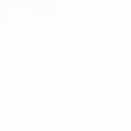
orata a EURO 2016
 capitolo della sua storia quando Italia e Spagna si affronter
i ottavi di finale interrompendo il lungo dominio durato otto an
e del 2008 e nella finale del 2012.
UEFA EURO 2020, vincendo così la 15esima partita consecutiva ne
e Belgio. La Spagna ha faticato per raggiungere i quarti di fin
la finale dell'11 luglio a Wembley.