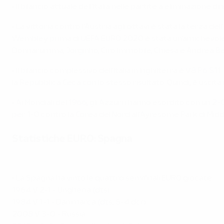
• Il bilancio attuale dell'Italia nelle partite a eliminazione d
• La vittoria contro l'Austria agli ottavi è stata la terza de
Wembley prima di UEFA EURO 2020 è stata un'amichevole termi
Donnarumma, Jorginho, Ciro Immobile, Chiesa e Andrea Belot
• Il bilancio complessivo dell'Italia in Inghilterra è V8 P6
la Repubblica Ceca con lo stesso risultato. Quindi, è uscita
• Ai Mondiali del 1966, gli Azzurri hanno esordito con un 2-0
per 1-0 contro la Corea del Nord all'Ayresome Park di Mid
Statistiche EURO: Spagna
EURO 2012: Spagna - Italia 4-0
• La Spagna ha vinto le quattro semifinali EURO giocate:
1964 V 2-1 - Ungheria (dts)
1984 V 1-1 - Danimarca (dts, 5-4 dcr)
2008 V 3-0 - Russia