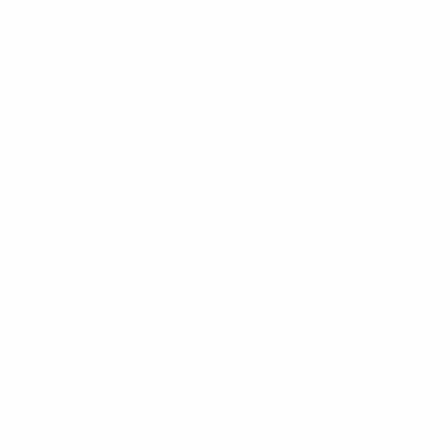
• L'Italia ha vinto i Campionati Europei UEFA del 1968 in 
• La squadra di Roberto Mancini ha vinto tutte e dieci le g
impresa.
• Il 3-0 in trasferta contro la Bosnia-Erzegovina nella penul
questa impresa.
• Gli Azzurri hanno vinto l'11esima partita consecutiva con 
dall'agosto 1948. Sul taccuino dei marcatori sono finiti s
• L'Italia non aveva mai segnato tre gol in una fase finale
all'Olimpico di Roma). Quindi, ha blindato il primo posto nel
• L'Italia ha poi battuto l'Austria a Londra negli ottavi di 
qualificandosi per la quarta volta consecutiva ai quarti di 
• Ai quarti, le reti nel primo tempo di Nicolò Barella (31') e
allungato a 15 le vittorie consecutive a EURO fermando a 1