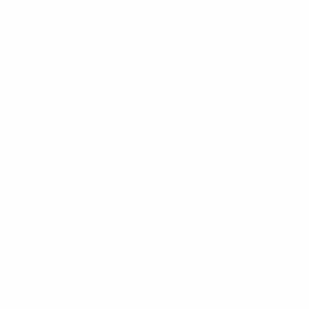
che al momento è stata sempre all'altezza. In autunno
abbiamo giocato due volte contro la Danimarca:
sapevo già che era forte e lo ha dimostrato
nuovamente in questo torneo. Sarà una partita
fantastica".
Delaney: 'È una follia d'ora in poi'
Harry Kane, capitano Inghilterra
: "La Danimarca è una
grande squadra. L'abbiamo affrontata due volte in
Nations League e non abbiamo mai vinto: un pareggio
e una sconfitta. Ma dobbiamo concentrarci su di noi; è
una semifinale nel nostro stadio e dobbiamo sfruttare
tutti questi fattori positivi. Se ci prepariamo nel modo
giusto e giochiamo come sappiamo, abbiamo una
grande occasione per arrivare in finale. Sarà
incredibile".
Kasper Hjulmand, Ct Danimarca
: "È una partita magica.