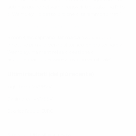
La prima cosa che ho fatto vedere ai ragazzi lo scorso
autunno quando ci siamo conosciuti è stata una foto
di Wembley. Ho detto loro che ci saremmo tornati".
Christensen: 'Nel calcio tutto è possibile'
Simon Kjær, capitano Danimarca
: "Avevamo un
obiettivo prima di venire al torneo, ed era tornare a
Wembley, ma mentirei se dicessi che ci
accontentiamo di essere arrivati in semifinale".
Ultimi risultati (dal più recente)
Inghilterra: VVVPVV
Danimarca: VVVSSV
Scarica l'app di EURO
© 1998-2026 UEFA. All rights reserved.