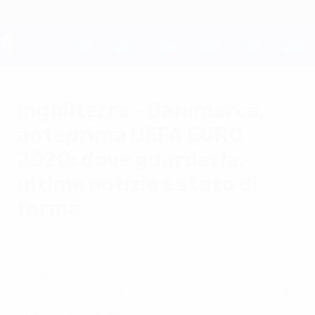
Passa
al
contenuto
principale
UEFA EURO 2028
Inghilterra - Danimarca,
anteprima UEFA EURO
2020: dove guardarla,
ultime notizie e stato di
forma
mercoledì 7 luglio 2021
L'Inghilterra affronta la Danimarca in
semifinale di UEFA EURO 2020: tutto quello