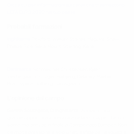
Clicca cui per informazioni sui canali che trasmettono
UEFA EURO 2020 nel tuo paese.
Probabili formazioni
Inghilterra
: Pickford; Walker, Stones, Maguire, Shaw;
Phillips, Rice; Saka, Mount, Sterling; Kane
Shaw sulla rinascita dell'Inghilterra
Danimarca
: Schmeichel; Christensen, Kjær,
Vestergaard; Stryger, Højbjerg, Delaney, Mæhle;
Braithwaite, Dolberg, Damsgaard
L'opinione dal campo
Gareth Southgate, Ct Inghilterra
:
"Abbiamo una
grande opportunità di entrare nella storia, perché non
siamo mai arrivati in finale al Campionato Europeo. Non
c'è molta pressione: è solo un'altra sfida per la squadra,