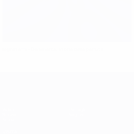
Inghilterra - Danimarca: storia della partita
UEFA EURO 2028
Video
Dettagli
Notizie
Negozio
Storia
VISITA