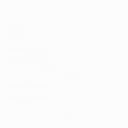
Partizan - Tobol 3-0
Hibernian - Shkëndija 2-1
Ritorno
Orari CET
Martedì 11 agosto
Percorso Principale
Apollon - Brann
(19:00)
CSKA 1948 - Panathinaikos
(19:30)
Mercoledì 12 agosto
Percorso Principale
Katowice - Hapoel Tel-Aviv
(18:00)
SK Rapid - Paide
(18:00)
Copenhagen - Debrecen
(18:00)