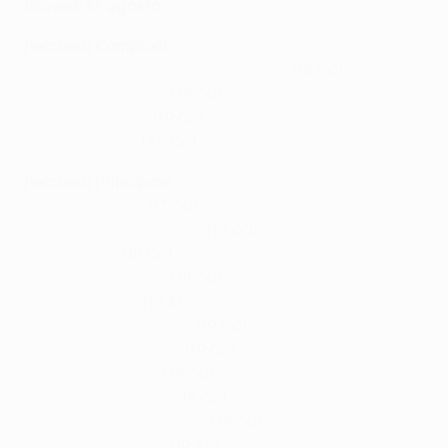
Giovedì 13 agosto
Percorso Campioni
Flora Tallinn - Inter Club d'Escaldes
(18:00)
ML Vitebsk - Borac
(19:00)
Győri ETO - Riga
(19:00)
Drita - Tre Fiori
(20:00)
Percorso Principale
Tobol - Partizan
(17:00)
Qarabağ - Dynamo Kyiv
(18:00)
Ilves - Rijeka
(18:00)
DAC 1904 - Twente
(18:00)
RFS - Jablonec
(18:30)
Dinamo-Minsk - Braga
(19:00)
Nordsjælland - Valur
(19:00)
Tromsø - CFR Cluj
(19:00)
Hammarby - Raków
(19:00)
Midtjylland - Bohemians
(19:00)
Vaduz - Inter Turku
(19:30)