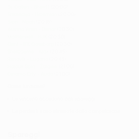
St. Gallen - Sheriff
(20:00)
Shkëndija - Hibernian
(20:00)
Sion - Noah
(20:15)
Austria Wien - Beitar
(20:30)
Motherwell - HJK
(20:30)
Gent - IFK Göteborg
(20:30)
Shelbourne - Ajax
(20:45)
Runavík - Lugano
(20:45)
Hajduk Split - Žalgiris
(21:00)
Dinamo City - Auda
(21:00)
Come funziona?
Le vincenti accedono agli spareggi.
Le perdenti sono eliminate dalla competizione.
Spareggi