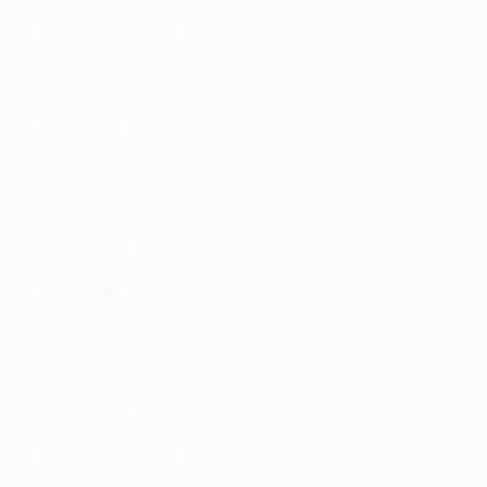
Percorso Campioni
Riga
- Vardar 5-2 dts (tot: 8-4)
Drita
- Floriana 2-1 dts (tot: 3-2)
Percorso principale
Apollon
- Dila 3-0 (tot: 7-0)
-
CSKA 1948
- Spartak Trnava 0-0 dts (tot: 0-0.
Spartak Trnava vince 5-3 ai rigori)
Mercoledì 29 luglio
Percorso principale
Dukagjini -
Lugano
1-5
Copenhagen
- Polissya 2-1
SK Rapid
- FC Santa Coloma 6-2
Giovedì 30 luglio
Percorso Campioni
Petrocub -
Borac
3-3 (tot: 3-6)