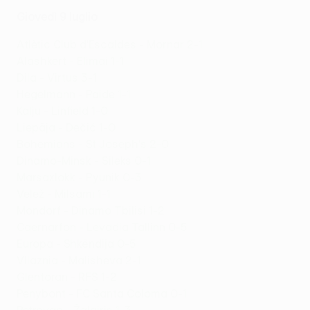
Giovedì 9 luglio
Atlètic Club d'Escaldes - Mornar 2-1
Alashkert - Elimai 1-1
Dila - Virtus 3-1
Hegelmann - Paide 1-1
Kalju - Linfield 1-0
Liepāja - Dečić 1-0
Bohemians - St Joseph's 2-0
Dinamo-Minsk - Sileks 0-1
Marsaxlokk - Pyunik 0-3
Velež - Milsami 1-1
Mondorf - Dinamo Tbilisi 1-2
Caernarfon - Levadia Tallinn 0-5
Europa - Shkëndija 0-5
Vllaznia - Malisheva 2-1
Glentoran - RFS 1-2
Penybont - FC Santa Coloma 0-1