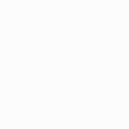
Panevėžys - Tobol 1-1
HJK - Coleraine 5-0
Debrecen - Pyunik 1 -0
Dila - Apollon 0-4
Paide - Zire 1-0
AEK Larnaca - Beitar 0-1
RFS - Vestri 4-1
Raków - Valletta 3-1
DAC 1904 - Velež 1-0
GAIS - Nordsjælland 1-0
Universitatea Cluj - Brann 2-2
Zimbru - Noah 1-1
Dinamo Tbilisi - Žalgiris 3-0
BATE - Sion 1-1
FC Santa Coloma - SK Rapid 1-3
Vaduz - Atlètic Club d'Escaldes 4-0
FCSB - Auda 2-3
Varaždin - Jablonec 3-2
Aluminij - Dinamo City 1-1