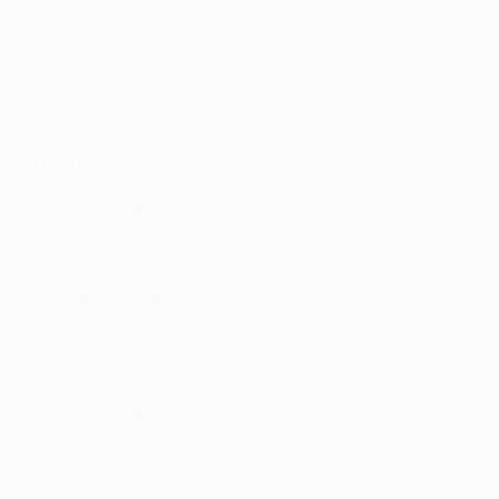
Petrovac - Žalgiris 1-3
Runavík - Hamrun Spartans 1-1
Dinamo City - Astana 0-1
Sarajevo - Inter Turku 1-1
Stjarnan - Víkingur 3-1
Ritorno
Martedì 14 luglio
La Fiorita -
UNA Strassen
0-2 (tot: 0-3)
Mercoledì 15 luglio
Malisheva
- Vllaznia 5-0 (tot: 6-2)
Dečić -
Liepāja
1-2 (tot: 1-3)
Giovedì 16 luglio
Astana -
Dinamo City
1-4 (dts, tot: 2-4)
Elimai -
Alashkert
2-2 (dts, tot: 3-3, Alashkert vince