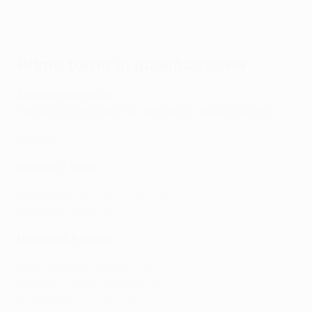
Spareggi
: 20 e 27 agosto 2026
Primo turno di qualificazione
Squadre coinvolte
Percorso principale: 52 (entrano in questo turno)
Andata
Martedì 7 luglio
UNA Strassen - La Fiorita 1-0
Elbasani - BATE 1-1
Mercoledì 8 luglio
Zire - Torpedo Kutaisi 3-0
Connah's Quay - Ballkani 0-0
Differdange - Ilves 0-0