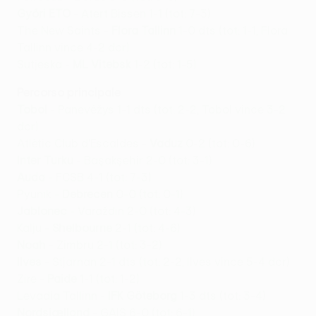
Győri ETO
- Atert Bissen 1-1 (tot: 7-3)
The New Saints -
Flora Tallinn
1-0 dts (tot: 1-1, Flora
Tallinn vince 4-2 dcr)
Sutjeska -
ML Vitebsk
1-2 (tot: 1-5)
Percorso principale
Tobol
- Panevėžys 1-1 dts (tot: 2-2, Tobol vince 3-2
dcr)
Atlètic Club d'Escaldes -
Vaduz
0-2 (tot: 0-6)
Inter Turku
- Başakşehir 2-0 (tot: 3-1)
Auda
- FCSB 4-1 (tot: 7-3)
Pyunik -
Debrecen
0-0 (tot: 0-1)
Jablonec
- Varaždin 2-0 (tot: 4-3)
Kalju -
Shelbourne
2-1 (tot: 4-6)
Noah
- Zimbru 2-1 (tot: 3-2)
Ilves
- Stjarnan 2-1 dts (tot: 2-2, Ilves vince 5-4 dcr)
Zire -
Paide
1-1 (tot: 1-2)
Levadia Tallinn -
IFK Göteborg
1-3 dts (tot: 3-4)
Nordsjælland
- GAIS 6-0 (tot: 6-1)