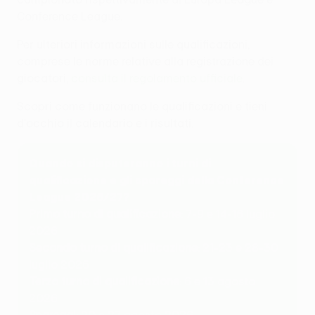
Conference League.
Per ulteriori informazioni sulle qualificazioni,
comprese le norme relative alla registrazione dei
giocatori,
consulta il regolamento ufficiale
.
Scopri come funzionano le qualificazioni e tieni
d'occhio il calendario e i risultati.
Quando si disputeranno i turni di
qualificazione e gli spareggi della Conference
League 2026/27?
Primo turno di qualificazione
: 7-9 e 14-16 luglio
2026
Secondo turno di qualificazione
: 21-23 e 28-30
luglio 2026
Terzo turno di qualificazione
: 6 e 13 agosto
2026