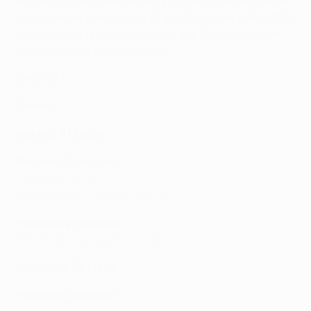
Percorso principale: 86 (60 squadre, comprese le sei
eliminate nel primo turno di qualificazione della UEFA
Europa League, si aggiungono alle 26 vincitrici del
primo turno di qualificazione)
Orari CET
Andata
Martedì 21 luglio
Percorso Campioni
Floriana - Drita 1-1
Atert Bissen - Győri ETO 2-6
Percorso principale
IFK Göteborg - Levadia Tallinn 1-2
Mercoledì 22 luglio
Percorso Campioni