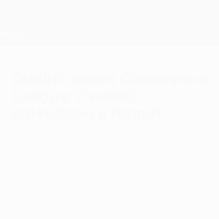
Passa
al
contenuto
UEFA Conference League
Scarica
principale
Risultati e statistiche live
UEFA Conference League
Qualificazioni Conference
League: risultati,
calendario e format
venerdì 31 luglio 2026
Le qualificazioni alla UEFA Conference
League per la stagione 2026/27 hanno
preso il via il 7 luglio e si concluderanno con
le partite di ritorno degli spareggi il 27
agosto.