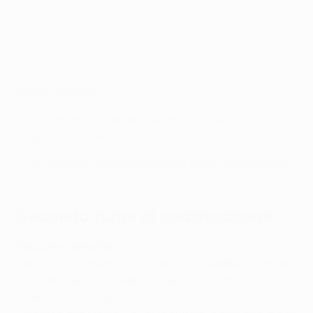
vince 6-5 dcr)
Linfield -
Kalju
2-2 (tot: 2-3)
Mornar -
Atlètic Club d'Escaldes
1-2 (tot: 2-4)
Virtus -
Dila
1-0 (tot: 2-3)
Come funziona?
LLe vincenti avanzano al secondo turno di
qualificazione.
Le perdenti vengono eliminate dalla competizione.
Secondo turno di qualificazione
Squadre coinvolte
Percorso Campioni: 12 (12 delle 14 squadre eliminate
dal primo turno di qualificazione della UEFA
Champions League)