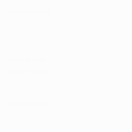
Vardar - Riga 2-3
Percorso principale
Neftchi - Dinamo-Minsk 2-4
Bohemians - Ballkani 2-1
Başakşehir - Inter Turku 1-1
Spartak Trnava - CSKA 1948 0-0
Železničar Pančevo - Braga 0-1
Giovedì 23 luglio
Percorso campioni
Flora Tallinn - The New Saints 1-0
ML Vitebsk - Sutjeska 3-0
Borac - Petrocub 3-0
Percorso principale
Malisheva - Hibernian 2-0
Liepāja - Austria Wien 0-2
Alashkert - CFR Cluj 1-1