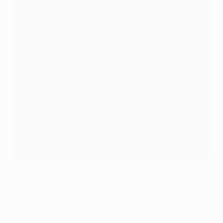
UEFA via Getty Images
Il sorteggio della fase campionato 2026/27 di
Conference League verrà effettuato venerdì 28
agosto.
© 1998-2026 UEFA. All rights reserved.