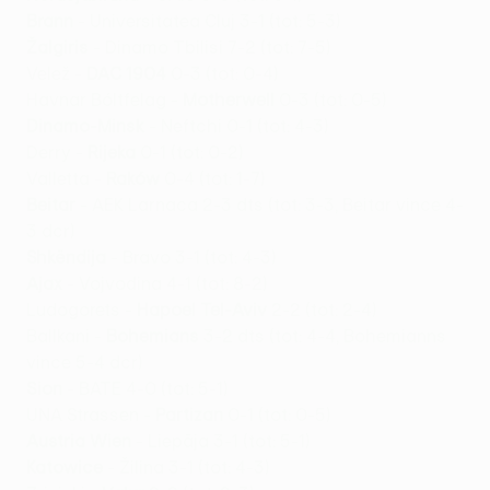
Brann
- Universitatea Cluj 3-1 (tot: 5-3)
Žalgiris
- Dinamo Tbilisi 7-2 (tot: 7-5)
Velež -
DAC 1904
0-3 (tot: 0-4)
Havnar Bóltfelag -
Motherwell
0-3 (tot: 0-5)
Dinamo-Minsk
- Neftchi 0-1 (tot: 4-3)
Derry -
Rijeka
0-1 (tot: 0-2)
Valletta -
Raków
0-4 (tot: 1-7)
Beitar
- AEK Larnaca 2-3 dts (tot: 3-3, Beitar vince 4-
3 dcr)
Shkëndija
- Bravo 3-1 (tot: 4-3)
Ajax
- Vojvodina 4-1 (tot: 8-2)
Ludogorets -
Hapoel Tel-Aviv
2-2 (tot: 2-4)
Ballkani -
Bohemians
3-2 dts (tot: 4-4, Bohemianns
vince 5-4 dcr)
Sion
- BATE 4-0 (tot: 5-1)
UNA Strassen -
Partizan
0-1 (tot: 0-5)
Austria Wien
- Liepāja 3-1 (tot: 5-1)
Katowice
- Žilina 3-1 (tot: 4-3)