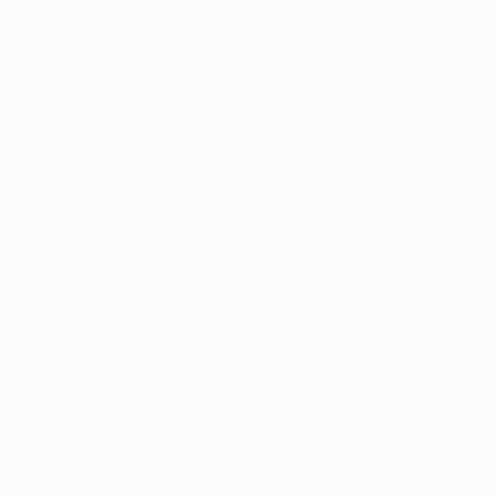
HJK - Motherwell 1-1
Paide - SK Rapid 1-4
Jablonec - RFS 2-0
Žalgiris - Hajduk Split 2-5
Sheriff - St. Gallen 1-3
CFR Cluj - Tromsø 0-5
Dynamo Kyiv - Qarabağ 1-0
Raków - Hammarby 0-0
IFK Göteborg - Gent 0-1
Debrecen - Copenhagen 0-3
Beitar - Austria Wien 1-2
Ajax - Shelbourne 3-1
Hapoel Tel-Aviv - Katowice 2-0
Twente - DAC 1904 6-0
Braga - Dinamo-Minsk 1-0
Valur - Nordsjælland 0-2
Lugano - Runavík 0-2
Bohemians - Midtjylland 0-2
Rijeka - Ilves 1-0