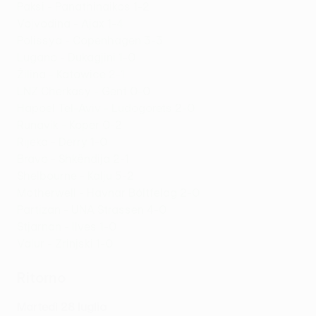
Paksi - Panathinaikos 1-2
Vojvodina - Ajax 1-4
Polissya - Copenhagen 3-3
Lugano - Dukagjini 1-0
Žilina - Katowice 2-1
LNZ Cherkasy - Gent 0-0
Hapoel Tel-Aviv - Ludogorets 2-0
Runavík - Koper 0-2
Rijeka - Derry 1-0
Bravo - Shkëndija 2-1
Shelbourne - Kalju 5-2
Motherwell - Havnar Bóltfelag 2-0
Partizan - UNA Strassen 4-0
Stjarnan - Ilves 1-0
Valur - Zrinjski 1-0
Ritorno
Martedì 28 luglio