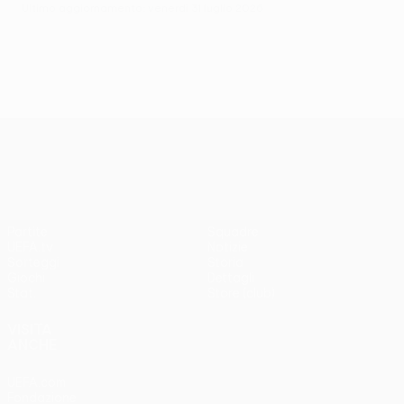
Ultimo aggiornamento: venerdì 31 luglio 2026
UEFA Conference League
Partite
Squadre
UEFA.tv
Notizie
Sorteggi
Storia
Giochi
Dettagli
Stat.
Store (club)
VISITA
ANCHE
UEFA.com
Fondazione