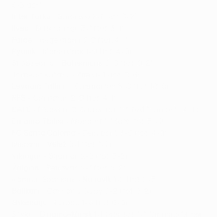
6-5 dcr)
Inter Turku
- Sarajevo 2-1 (tot: 3-2)
Ilves
- Differdange 3-1 (tot: 3-1)
Paide
- Hegelmann 3-0 (tot: 4-1)
Pyunik
- Marsaxlokk 1-0 (tot: 4-0)
St Joseph's -
Bohemians
0-0 (tot: 0-2)
Torpedo Kutaisi -
Zire
0-3 (tot: 0-6)
Levadia Tallinn
- Caernarfon 5-0 (tot: 10-0)
RFS
- Glentoran 2-0 (tot: 4-1)
BATE
- Elbasani 0-0 (dts, tot: 1-1, BATE vince 5-4 dcr)
Dinamo Tbilisi
- Mondorf 1-1 (dts, tot: 3--2)
FC Santa Coloma
- Penybont 3-0 (tot: 4-0)
Milsami -
Velež
0-1 (tot: 1-2)
Víkingur -
Stjarnan
2-2 (tot: 3-5)
Žalgiris
- Petrovac 2-1 (tot: 5-2)
Hamrun Spartans -
Runavík
1-2 (tot: 2-3)
Ballkani
- Connah's Quay 3-2 (tot: 3-2)
Shkëndija
- Europa 1-0 (tot: 6-0)
Sileks -
Dinamo-Minsk
1-1 (dts, tot: 1-1, Dinamo-Minsk