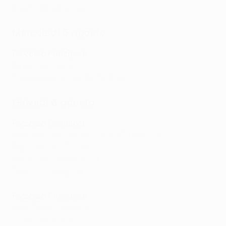
Auda - Dinamo City 1-0
Mercoledì 5 agosto
Percorso Principale
Brann - Apollon 0-1
Panathinaikos - CSKA 1948 1-1
Giovedì 6 agosto
Percorso Campioni
Inter Club d'Escaldes - Flora Tallinn 2-0
Riga - Győri ETO 1-0
Borac - ML Vitebsk 1-0
Tre Fiori - Drita 1-4
Percorso Principale
Inter Turku - Vaduz 2-1
Noah - Sion 2-2