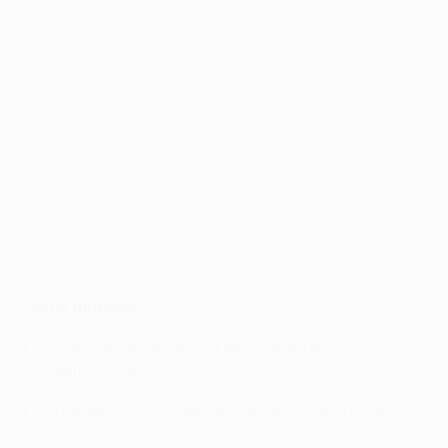
Zrinjski -
Valur
2-2 (tot: 2-3)
Panathinaikos
- Paksi 2-2 (tot: 4-3)
Gent
- LNZ Cherkasy 0-0 dts (tot: 0-0, Gent vince 4-
2 dcr)
CFR Cluj
- Alashkert 3-0 (tot: 4-1)
Coleraine -
HJK
0-3 (tot: 0-8)
Koper -
Runavík
1-3 dts (tot: 3-3, Runavík vince 4-3
dcr)
Dinamo City
- Aluminij 3-0 (tot: 4-1)
Hibernian
- Malisheva 4-1 (tot: 4-3)
Braga
- Železničar Pančevo 4-0 (tot: 5-0)
Vestri -
RFS
1-1 (tot: 2-5)
Come funziona?
Le vincenti avanzano al terzo turno di
qualificazione.
Le perdenti sono eliminate dalla competizione.