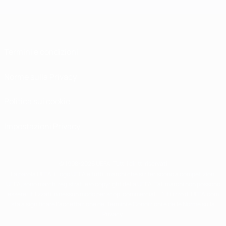
Termini e condizioni
Norme sulla Privacy
Politica sui cookie
Impostazioni Privacy
© 1998-2026 UEFA. Tutti i diritti riservati
La parola UEFA, il logo UEFA e tutti i marchi che si riferiscono a competizioni
UEFA, sono marchi registrati e/o copyright della UEFA. Tali marchi non possono
essere utilizzati in nessun modo per scopi commerciali. L'utilizzo di UEFA.com
sta a significare l'accettazione dei Termini e Condizioni e delle Norme sulla
Privacy.