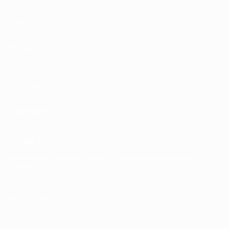
Store delle
Competizioni
UEFA per
Club
UEFA Men's
Club
Competitions
Memorabilia
CAMBIA LINGUA
Italiano
English
Français
Deutsch
Русский
Español
Italiano
Português
SEGUICI SU