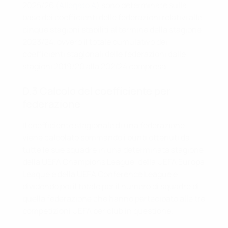
2025/26 (
Allegato A
) sono determinate sulla
base dei coefficienti delle federazioni relativi alle
cinque stagioni stabiliti al termine della stagione
2023/24, ovvero il totale cumulativo dei
coefficienti stagionali delle federazioni dalle
stagioni 2019/20 alla 202/24 compresa.
D.3 Calcolo del coefficiente per
federazione
Il coefficiente stagionale di una federazione
viene calcolato sommando i punti ottenuti da
tutte le sue squadre in una determinata stagione
della UEFA Champions League, della UEFA Europa
League e della UEFA Conference League e
dividendo poi il totale per il numero di squadre di
quella federazione che hanno partecipato alle tre
competizioni UEFA per club in questione.