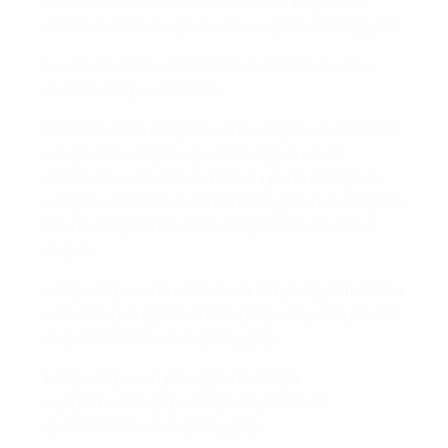
risultati finali ratificati dalla UEFA. Le partite
decise ai calci di rigore non vengono conteggiate.
I coefficienti sono calcolati al millesimo e non
arrotondati per eccesso.
Se le fasi della competizione vengono modificate
e le partite vengono giocate in gara unica
anziché con andata e ritorno, i punti assegnati
vengono adattati secondo l'
Allegato D.3
,
Allegato
D.4.1.b
,
Allegato D.4.2.b
e
Allegato D.4.3.b
come
segue:
a. 3 punti per una vittoria nei tempi regolamentari
o nei tempi supplementari (1,5 punti per le partite
di qualificazione e di spareggio);
b. 2 punti per un pareggio nei tempi
supplementari (1 punto per le partite di
qualificazione e di spareggio);