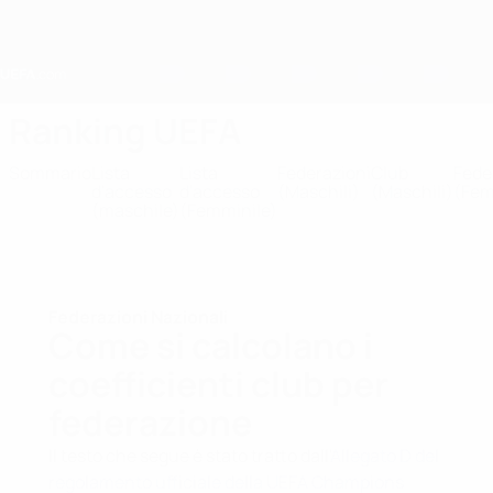
Passa
al
contenuto
principale
Home
Ranking UEFA
Sommario
Lista
Lista
Federazioni
Club
Fede
d'accesso
d'accesso
(Maschili)
(Maschili)
(Fem
(maschile)
(Femminile)
Federazioni Nazionali
Come si calcolano i
coefficienti club per
federazione
Il testo che segue è stato tratto dall'
Allegato D del
regolamento ufficiale della UEFA Champions