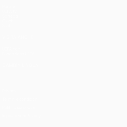
Partite
UEFA.tv
Sorteggi
Giochi
Stat.
VISITA ANCHE
UEFA.com
Fondazione UEFA
CAMBIA LINGUA
Italiano
English
Français
Deutsch
Русский
Español
Italia
Privacy
Termini e condizioni
Politica sui cookie
Impostazioni Privacy