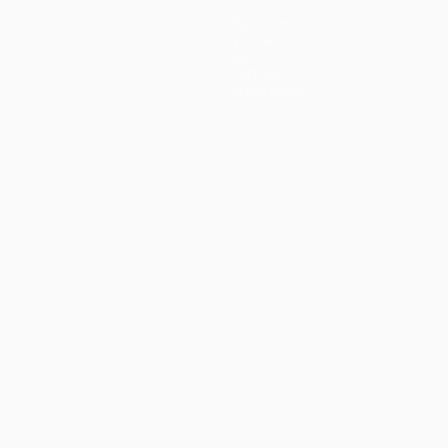
Squadre
Notizie
Storia
Dettagli
Store (club)
no
Português