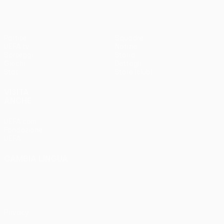
Partite
Squadre
UEFA.tv
Notizie
Sorteggi
Storia
Giochi
Dettagli
Stat.
Store (club)
VISITA
ANCHE
UEFA.com
Fondazione
UEFA
CAMBIA LINGUA
Italiano
English
Français
Deutsch
Русский
Español
Italiano
Português
Privacy