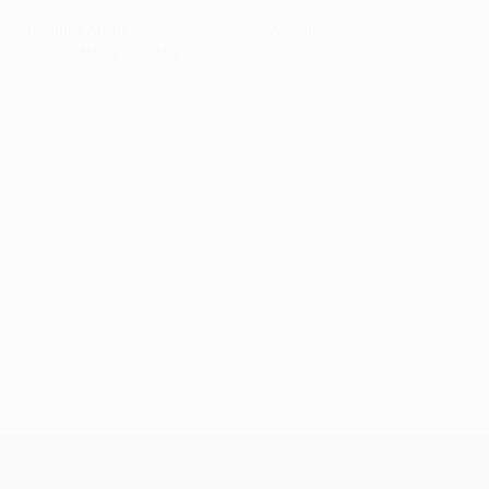
1
0
Cartellini gialli
Cartellini rossi
0,34 media a partita
UEFA Conference League