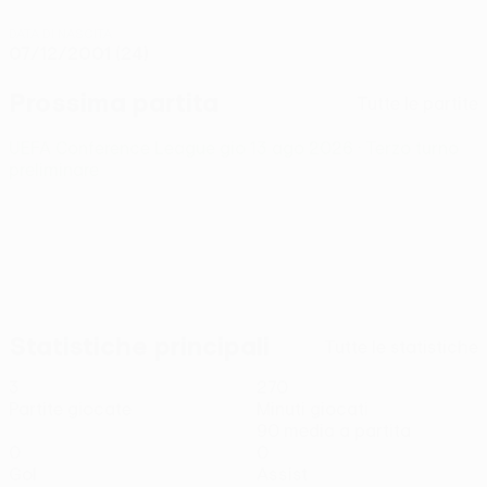
DATA DI NASCITA
07/12/2001 (24)
Prossima partita
Tutte le partite
UEFA Conference League
gio 13 ago 2026
· Terzo turno
preliminare
Statistiche principali
Tutte le statistiche
3
270
Partite giocate
Minuti giocati
90 media a partita
0
0
Gol
Assist