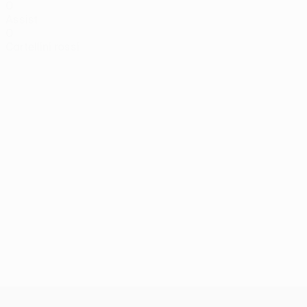
0
Assist
0
Cartellini rossi
UEFA Conference League