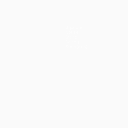
Squadre
Notizie
Storia
Dettagli
Store (club)
no
Português