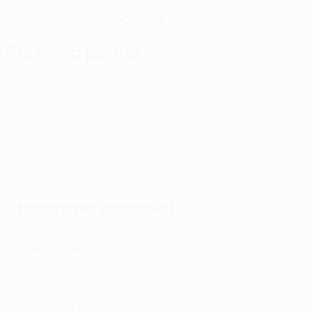
02/1/2006 (20)
DATA DI NASCITA
Prossima partita
UEFA Conference League
gio 13 ago 2026
· Terzo turno pr
Statistiche principali
3
Partite giocate
1
Gol
0,34 media a partita