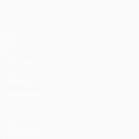
Partite
UEFA.tv
Sorteggi
Giochi
Stat.
VISITA ANCHE
UEFA.com
Fondazione UEFA
CAMBIA LINGUA
Italiano
English
Français
Deutsch
Русский
Español
Italia
Privacy
Termini e condizioni