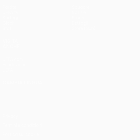
Partite
Squadre
UEFA.tv
Notizie
Sorteggi
Storia
Giochi
Dettagli
Stat.
Store (club)
VISITA
ANCHE
UEFA.com
Fondazione
UEFA
CAMBIA LINGUA
Italiano
English
Français
Deutsch
Русский
Español
Italiano
Português
Privacy
Termini e condizioni
Politica sui cookie