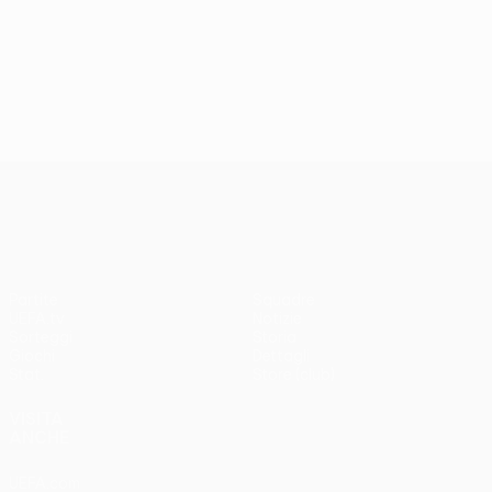
UEFA Conference League
Partite
Squadre
UEFA.tv
Notizie
Sorteggi
Storia
Giochi
Dettagli
Stat.
Store (club)
VISITA
ANCHE
UEFA.com