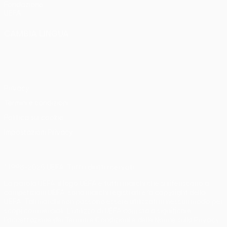
Fondazione
UEFA
CAMBIA LINGUA
Italiano
English
Français
Deutsch
Русский
Español
Italiano
Português
Privacy
Termini e condizioni
Politica sui cookie
Impostazioni Privacy
© 1998-2026 UEFA. Tutti i diritti riservati
La parola UEFA, il logo UEFA e tutti i marchi che si riferiscono a
competizioni UEFA, sono marchi registrati e/o copyright della
UEFA. Tali marchi non possono essere utilizzati in nessun modo per
scopi commerciali. L'utilizzo di UEFA.com sta a significare
l'accettazione dei Termini e Condizioni e delle Norme sulla Privacy.