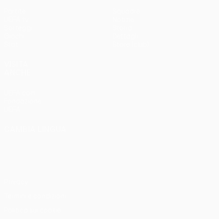
Partite
Squadre
UEFA.tv
Notizie
Sorteggi
Storia
Giochi
Dettagli
Stat.
Store (club)
VISITA
ANCHE
UEFA.com
Fondazione
UEFA
CAMBIA LINGUA
Italiano
English
Français
Deutsch
Русский
Español
Italiano
Português
Privacy
Termini e condizioni
Politica sui cookie