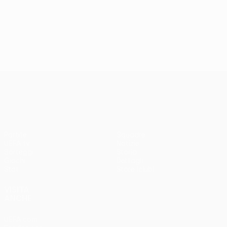
UEFA Conference League
Partite
Squadre
UEFA.tv
Notizie
Sorteggi
Storia
Giochi
Dettagli
Stat.
Store (club)
VISITA
ANCHE
UEFA.com