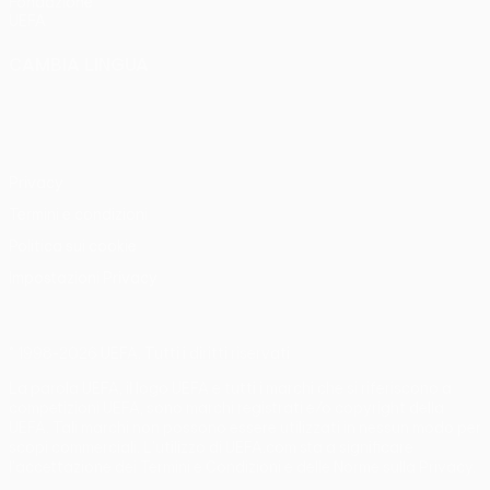
Fondazione
UEFA
CAMBIA LINGUA
Italiano
English
Français
Deutsch
Русский
Español
Italiano
Português
Privacy
Termini e condizioni
Politica sui cookie
Impostazioni Privacy
© 1998-2026 UEFA. Tutti i diritti riservati
La parola UEFA, il logo UEFA e tutti i marchi che si riferiscono a
competizioni UEFA, sono marchi registrati e/o copyright della
UEFA. Tali marchi non possono essere utilizzati in nessun modo per
scopi commerciali. L'utilizzo di UEFA.com sta a significare
l'accettazione dei Termini e Condizioni e delle Norme sulla Privacy.