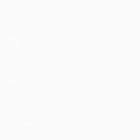
Partite
Squadre
UEFA.tv
Notizie
Sorteggi
Storia
Giochi
Dettagli
Stat.
Store (club)
VISITA
ANCHE
UEFA.com
Fondazione
UEFA
CAMBIA LINGUA
Italiano
English
Français
Deutsch
Русский
Español
Italiano
Português
Privacy
Termini e condizioni
Politica sui cookie