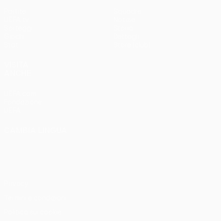
Partite
Squadre
UEFA.tv
Notizie
Sorteggi
Storia
Giochi
Dettagli
Stat.
Store (club)
VISITA
ANCHE
UEFA.com
Fondazione
UEFA
CAMBIA LINGUA
Italiano
English
Français
Deutsch
Русский
Español
Italiano
Português
Privacy
Termini e condizioni
Politica sui cookie