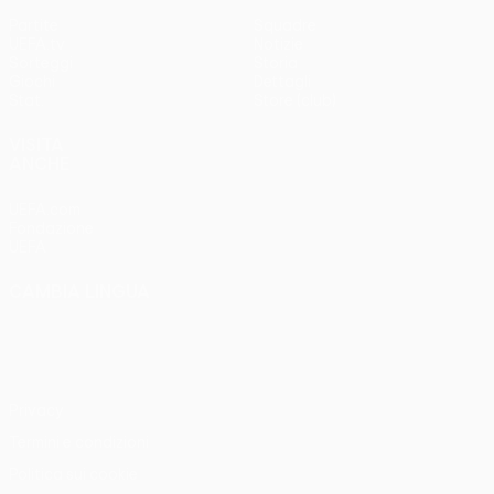
Partite
Squadre
UEFA.tv
Notizie
Sorteggi
Storia
Giochi
Dettagli
Stat.
Store (club)
VISITA
ANCHE
UEFA.com
Fondazione
UEFA
CAMBIA LINGUA
Italiano
English
Français
Deutsch
Русский
Español
Italiano
Português
Privacy
Termini e condizioni
Politica sui cookie