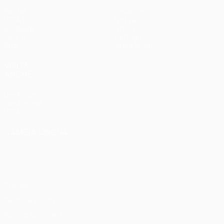
Partite
Squadre
UEFA.tv
Notizie
Sorteggi
Storia
Giochi
Dettagli
Stat.
Store (club)
VISITA
ANCHE
UEFA.com
Fondazione
UEFA
CAMBIA LINGUA
Italiano
English
Français
Deutsch
Русский
Español
Italiano
Português
Privacy
Termini e condizioni
Politica sui cookie