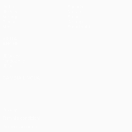
Partite
Squadre
UEFA.tv
Notizie
Sorteggi
Storia
Giochi
Dettagli
Stat.
Store (club)
VISITA
ANCHE
UEFA.com
Fondazione
UEFA
CAMBIA LINGUA
Italiano
English
Français
Deutsch
Русский
Español
Italiano
Português
Privacy
Termini e condizioni
Politica sui cookie