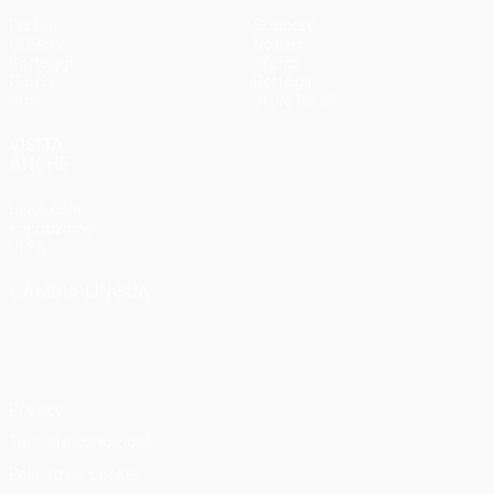
Partite
Squadre
UEFA.tv
Notizie
Sorteggi
Storia
Giochi
Dettagli
Stat.
Store (club)
VISITA
ANCHE
UEFA.com
Fondazione
UEFA
CAMBIA LINGUA
Italiano
English
Français
Deutsch
Русский
Español
Italiano
Português
Privacy
Termini e condizioni
Politica sui cookie