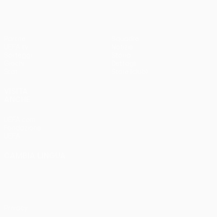
Partite
Squadre
UEFA.tv
Notizie
Sorteggi
Storia
Giochi
Dettagli
Stat.
Store (club)
VISITA
ANCHE
UEFA.com
Fondazione
UEFA
CAMBIA LINGUA
Italiano
English
Français
Deutsch
Русский
Español
Italiano
Português
Privacy