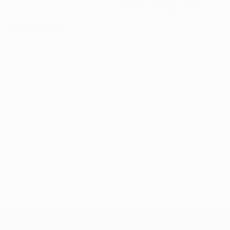
0,34 media a partita
0
Cartellini rossi
UEFA Conference League