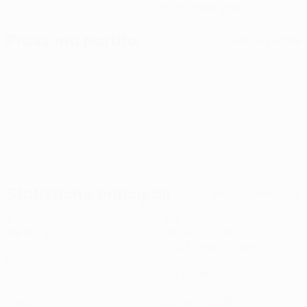
10/12/1997 (28)
Prossima partita
Tutte le partite
UEFA Conference League
gio 13 ago 2026
· Terzo turno
preliminare
Statistiche principali
Tutte le statistiche
3
103
Partite giocate
Minuti giocati
34,34 media a partita
0
0
Gol
Tiri totali
0
1
Assist
Cartellini gialli