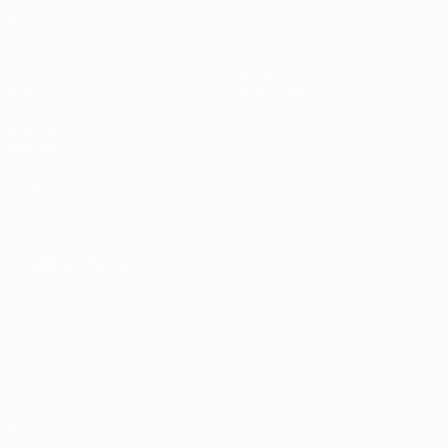
Partite
Squadre
UEFA.tv
Notizie
Sorteggi
Storia
Giochi
Dettagli
Stat.
Store (club)
VISITA
ANCHE
UEFA.com
Fondazione
UEFA
CAMBIA LINGUA
Italiano
English
Français
Deutsch
Русский
Español
Italiano
Português
Privacy
Termini e condizioni
Politica sui cookie