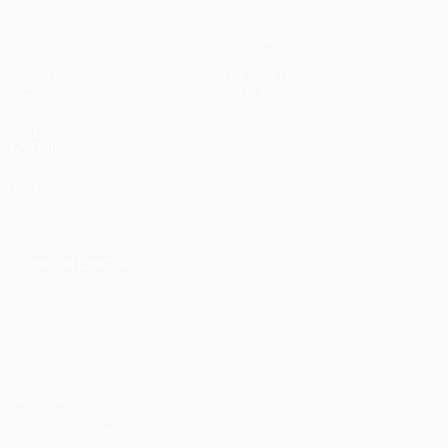
Partite
Squadre
UEFA.tv
Notizie
Sorteggi
Storia
Giochi
Dettagli
Stat.
Store (club)
VISITA
ANCHE
UEFA.com
Fondazione
UEFA
CAMBIA LINGUA
Italiano
English
Français
Deutsch
Русский
Español
Italiano
Português
Privacy
Termini e condizioni
Politica sui cookie