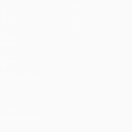
Partite
Squadre
UEFA.tv
Notizie
Sorteggi
Storia
Giochi
Dettagli
Stat.
Store (club)
VISITA
ANCHE
UEFA.com
Fondazione
UEFA
CAMBIA LINGUA
Italiano
English
Français
Deutsch
Русский
Español
Italiano
Português
Privacy
Termini e condizioni
Politica sui cookie