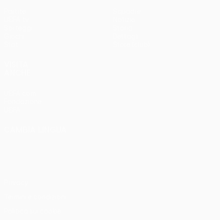
Partite
Squadre
UEFA.tv
Notizie
Sorteggi
Storia
Giochi
Dettagli
Stat.
Store (club)
VISITA
ANCHE
UEFA.com
Fondazione
UEFA
CAMBIA LINGUA
Italiano
English
Français
Deutsch
Русский
Español
Italiano
Português
Privacy
Termini e condizioni
Politica sui cookie