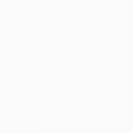
Partite
Squadre
UEFA.tv
Notizie
Sorteggi
Storia
Giochi
Dettagli
Stat.
Store (club)
VISITA
ANCHE
UEFA.com
Fondazione
UEFA
CAMBIA LINGUA
Italiano
English
Français
Deutsch
Русский
Español
Italiano
Português
Privacy
Termini e condizioni
Politica sui cookie