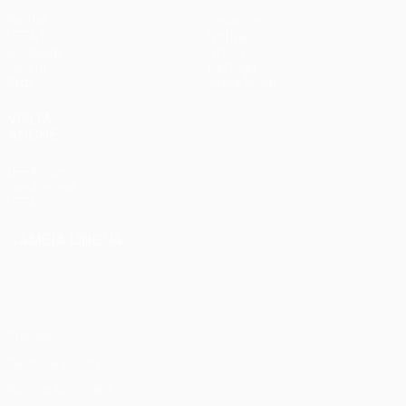
Partite
Squadre
UEFA.tv
Notizie
Sorteggi
Storia
Giochi
Dettagli
Stat.
Store (club)
VISITA
ANCHE
UEFA.com
Fondazione
UEFA
CAMBIA LINGUA
Italiano
English
Français
Deutsch
Русский
Español
Italiano
Português
Privacy
Termini e condizioni
Politica sui cookie