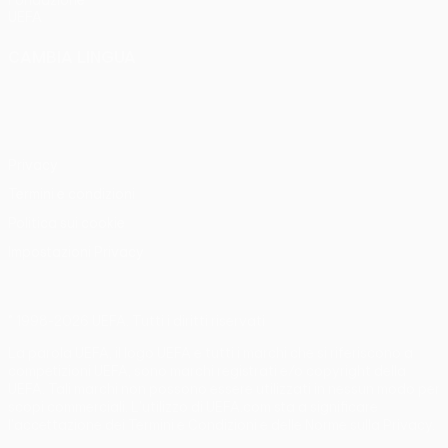
Fondazione
UEFA
CAMBIA LINGUA
Italiano
English
Français
Deutsch
Русский
Español
Italiano
Português
Privacy
Termini e condizioni
Politica sui cookie
Impostazioni Privacy
© 1998-2026 UEFA. Tutti i diritti riservati
La parola UEFA, il logo UEFA e tutti i marchi che si riferiscono a
competizioni UEFA, sono marchi registrati e/o copyright della
UEFA. Tali marchi non possono essere utilizzati in nessun modo per
scopi commerciali. L'utilizzo di UEFA.com sta a significare
l'accettazione dei Termini e Condizioni e delle Norme sulla Privacy.