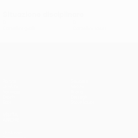
Situazione disciplinare
0
0
Cartellini gialli
Cartellini rossi
UEFA Conference League
Partite
Squadre
UEFA.tv
Notizie
Sorteggi
Storia
Giochi
Dettagli
Stat.
Store (club)
VISITA
ANCHE
UEFA.com