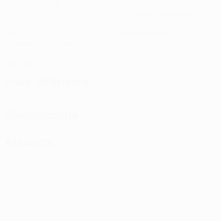
Partite giocate
Minuti giocati
73,5 media a partita
1
0
Gol
Cartellini gialli
0,5 media a partita
0
Cartellini rossi
Fase difensiva
Distribuzione
Attacchi