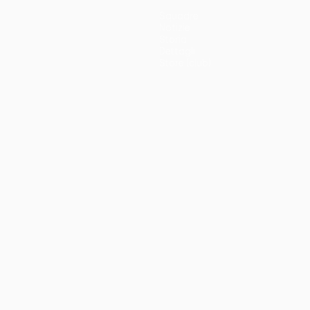
Squadre
Notizie
Storia
Dettagli
Store (club)
no
Português