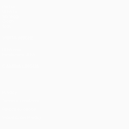
Partite
UEFA.tv
Sorteggi
Giochi
Stat.
VISITA ANCHE
UEFA.com
Fondazione UEFA
CAMBIA LINGUA
Italiano
English
Français
Deutsch
Русский
Español
Italia
Privacy
Termini e condizioni
Politica sui cookie
Impostazioni Privacy