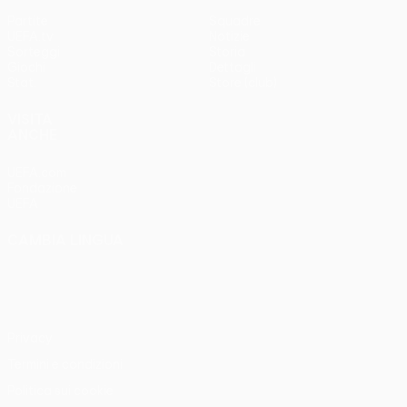
Partite
Squadre
UEFA.tv
Notizie
Sorteggi
Storia
Giochi
Dettagli
Stat.
Store (club)
VISITA
ANCHE
UEFA.com
Fondazione
UEFA
CAMBIA LINGUA
Italiano
English
Français
Deutsch
Русский
Español
Italiano
Português
Privacy
Termini e condizioni
Politica sui cookie