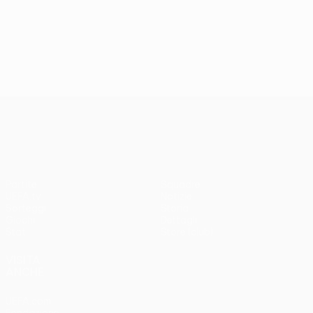
UEFA Conference League
Partite
Squadre
UEFA.tv
Notizie
Sorteggi
Storia
Giochi
Dettagli
Stat.
Store (club)
VISITA
ANCHE
UEFA.com