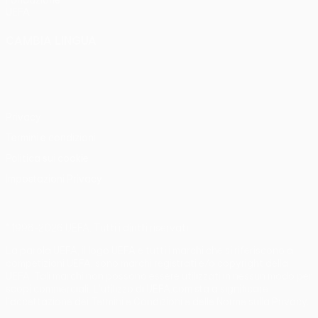
Fondazione
UEFA
CAMBIA LINGUA
Italiano
English
Français
Deutsch
Русский
Español
Italiano
Português
Privacy
Termini e condizioni
Politica sui cookie
Impostazioni Privacy
© 1998-2026 UEFA. Tutti i diritti riservati
La parola UEFA, il logo UEFA e tutti i marchi che si riferiscono a
competizioni UEFA, sono marchi registrati e/o copyright della
UEFA. Tali marchi non possono essere utilizzati in nessun modo per
scopi commerciali. L'utilizzo di UEFA.com sta a significare
l'accettazione dei Termini e Condizioni e delle Norme sulla Privacy.