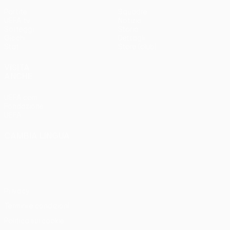
Partite
Squadre
UEFA.tv
Notizie
Sorteggi
Storia
Giochi
Dettagli
Stat.
Store (club)
VISITA
ANCHE
UEFA.com
Fondazione
UEFA
CAMBIA LINGUA
Italiano
English
Français
Deutsch
Русский
Español
Italiano
Português
Privacy
Termini e condizioni
Politica sui cookie