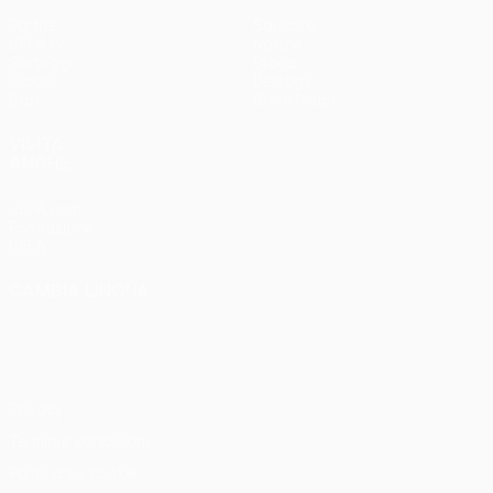
Partite
Squadre
UEFA.tv
Notizie
Sorteggi
Storia
Giochi
Dettagli
Stat.
Store (club)
VISITA
ANCHE
UEFA.com
Fondazione
UEFA
CAMBIA LINGUA
Italiano
English
Français
Deutsch
Русский
Español
Italiano
Português
Privacy
Termini e condizioni
Politica sui cookie