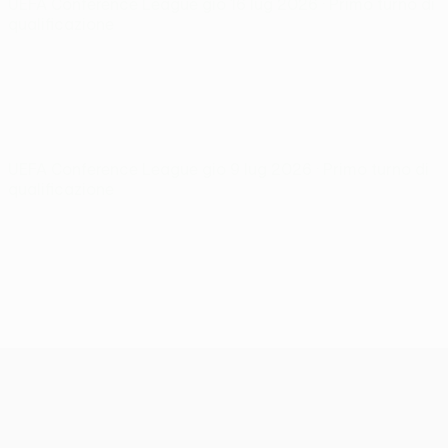
UEFA Conference League
gio 16 lug 2026
· Primo turno di
qualificazione
UEFA Conference League
gio 9 lug 2026
· Primo turno di
qualificazione
UEFA Conference League