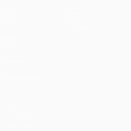
Partite
Squadre
UEFA.tv
Notizie
Sorteggi
Storia
Giochi
Dettagli
Stat.
Store (club)
VISITA
ANCHE
UEFA.com
Fondazione
UEFA
CAMBIA LINGUA
Italiano
English
Français
Deutsch
Русский
Español
Italiano
Português
Privacy
Termini e condizioni
Politica sui cookie