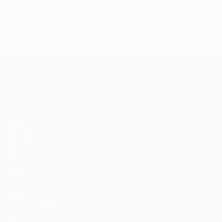
UEFA Conference League
Partite
UEFA.tv
Sorteggi
Giochi
Stat.
VISITA ANCHE
UEFA.com
Fondazione UEFA