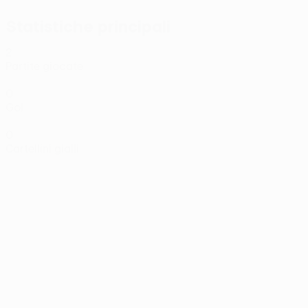
Statistiche principali
2
Partite giocate
0
Gol
0
Cartellini gialli