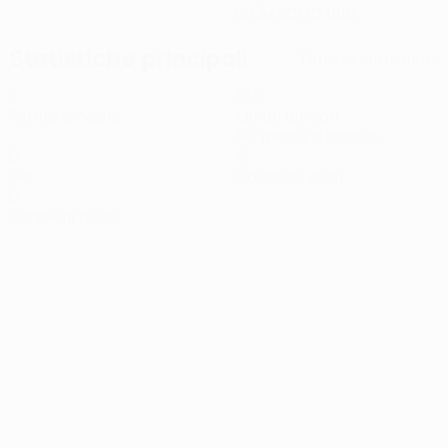
16/3/2000 (26)
Statistiche principali
Tutte le statistiche
2
180
Partite giocate
Minuti giocati
90 media a partita
0
0
Gol
Cartellini gialli
0
Cartellini rossi