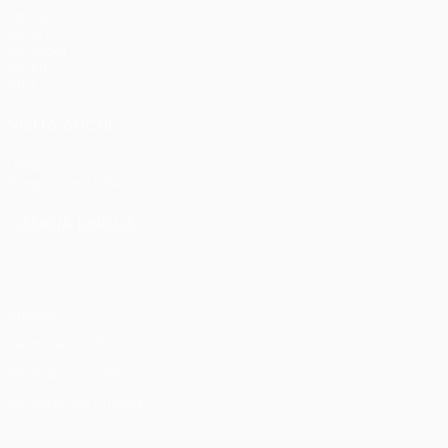
Partite
UEFA.tv
Sorteggi
Giochi
Stat.
VISITA ANCHE
UEFA.com
Fondazione UEFA
CAMBIA LINGUA
Italiano
English
Français
Deutsch
Русский
Español
Italia
Privacy
Termini e condizioni
Politica sui cookie
Impostazioni Privacy