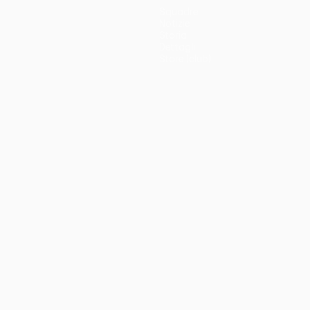
Squadre
Notizie
Storia
Dettagli
Store (club)
no
Português