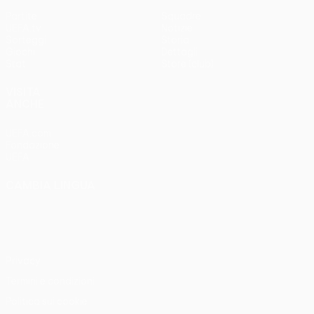
Partite
Squadre
UEFA.tv
Notizie
Sorteggi
Storia
Giochi
Dettagli
Stat.
Store (club)
VISITA
ANCHE
UEFA.com
Fondazione
UEFA
CAMBIA LINGUA
Italiano
English
Français
Deutsch
Русский
Español
Italiano
Português
Privacy
Termini e condizioni
Politica sui cookie