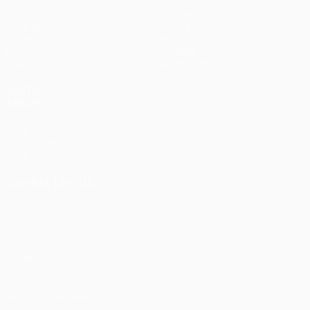
Partite
Squadre
UEFA.tv
Notizie
Sorteggi
Storia
Giochi
Dettagli
Stat.
Store (club)
VISITA
ANCHE
UEFA.com
Fondazione
UEFA
CAMBIA LINGUA
Italiano
English
Français
Deutsch
Русский
Español
Italiano
Português
Privacy
Termini e condizioni
Politica sui cookie