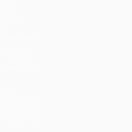
Partite
UEFA.tv
Sorteggi
Giochi
Stat.
VISITA ANCHE
UEFA.com
Fondazione UEFA
CAMBIA LINGUA
Italiano
English
Français
Deutsch
Русский
Español
Italia
Privacy
Termini e condizioni
Politica sui cookie
Impostazioni Privacy