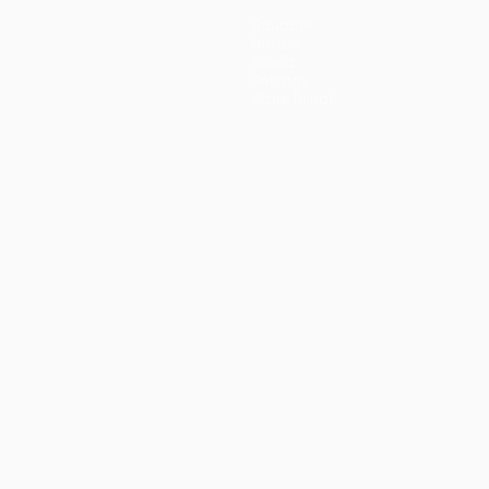
Squadre
Notizie
Storia
Dettagli
Store (club)
no
Português