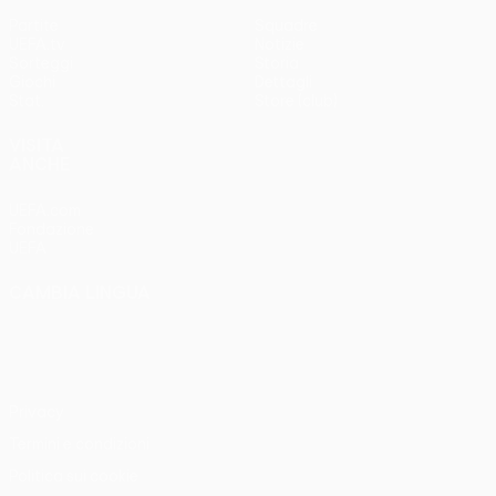
Partite
Squadre
UEFA.tv
Notizie
Sorteggi
Storia
Giochi
Dettagli
Stat.
Store (club)
VISITA
ANCHE
UEFA.com
Fondazione
UEFA
CAMBIA LINGUA
Italiano
English
Français
Deutsch
Русский
Español
Italiano
Português
Privacy
Termini e condizioni
Politica sui cookie